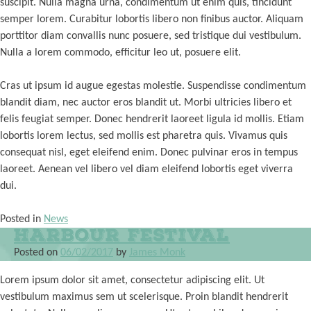
suscipit. Nulla magna urna, condimentum ut enim quis, tincidunt
semper lorem. Curabitur lobortis libero non finibus auctor. Aliquam
porttitor diam convallis nunc posuere, sed tristique dui vestibulum.
Nulla a lorem commodo, efficitur leo ut, posuere elit.
Cras ut ipsum id augue egestas molestie. Suspendisse condimentum
blandit diam, nec auctor eros blandit ut. Morbi ultricies libero et
felis feugiat semper. Donec hendrerit laoreet ligula id mollis. Etiam
lobortis lorem lectus, sed mollis est pharetra quis. Vivamus quis
consequat nisl, eget eleifend enim. Donec pulvinar eros in tempus
laoreet. Aenean vel libero vel diam eleifend lobortis eget viverra
dui.
Posted in
News
Harbour Festival
Posted on
06/02/2017
by
James Monk
Lorem ipsum dolor sit amet, consectetur adipiscing elit. Ut
vestibulum maximus sem ut scelerisque. Proin blandit hendrerit