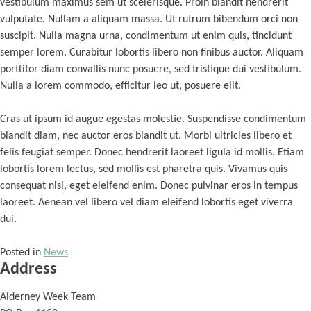
vestibulum maximus sem ut scelerisque. Proin blandit hendrerit
vulputate. Nullam a aliquam massa. Ut rutrum bibendum orci non
suscipit. Nulla magna urna, condimentum ut enim quis, tincidunt
semper lorem. Curabitur lobortis libero non finibus auctor. Aliquam
porttitor diam convallis nunc posuere, sed tristique dui vestibulum.
Nulla a lorem commodo, efficitur leo ut, posuere elit.
Cras ut ipsum id augue egestas molestie. Suspendisse condimentum
blandit diam, nec auctor eros blandit ut. Morbi ultricies libero et
felis feugiat semper. Donec hendrerit laoreet ligula id mollis. Etiam
lobortis lorem lectus, sed mollis est pharetra quis. Vivamus quis
consequat nisl, eget eleifend enim. Donec pulvinar eros in tempus
laoreet. Aenean vel libero vel diam eleifend lobortis eget viverra
dui.
Posted in
News
Address
Alderney Week Team