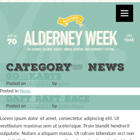
Category: News
Go-Karts
Posted on
08/02/2017
by
johny
Posted in
News
Daft Raft Race
Posted on
06/02/2017
by
James Monk
Lorem ipsum dolor sit amet, consectetur adipiscing elit. Ut
vestibulum maximus sem ut scelerisque. Proin blandit hendrerit
vulputate. Nullam a aliquam massa. Ut rutrum bibendum orci non