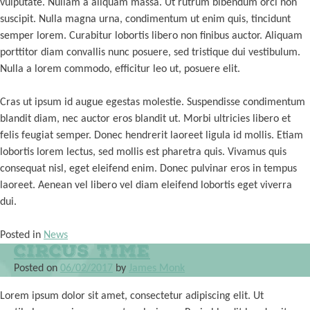
vulputate. Nullam a aliquam massa. Ut rutrum bibendum orci non
suscipit. Nulla magna urna, condimentum ut enim quis, tincidunt
semper lorem. Curabitur lobortis libero non finibus auctor. Aliquam
porttitor diam convallis nunc posuere, sed tristique dui vestibulum.
Nulla a lorem commodo, efficitur leo ut, posuere elit.
Cras ut ipsum id augue egestas molestie. Suspendisse condimentum
blandit diam, nec auctor eros blandit ut. Morbi ultricies libero et
felis feugiat semper. Donec hendrerit laoreet ligula id mollis. Etiam
lobortis lorem lectus, sed mollis est pharetra quis. Vivamus quis
consequat nisl, eget eleifend enim. Donec pulvinar eros in tempus
laoreet. Aenean vel libero vel diam eleifend lobortis eget viverra
dui.
Posted in
News
Circus Time
Posted on
06/02/2017
by
James Monk
Lorem ipsum dolor sit amet, consectetur adipiscing elit. Ut