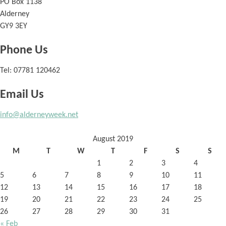
PO Box 1138
Alderney
GY9 3EY
Phone Us
Tel:
07781 120462
Email Us
info@alderneyweek.net
August 2019
M
T
W
T
F
S
S
1
2
3
4
5
6
7
8
9
10
11
12
13
14
15
16
17
18
19
20
21
22
23
24
25
26
27
28
29
30
31
« Feb